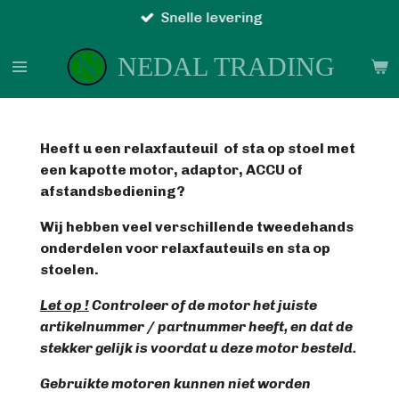
Snelle levering
Ga
direct
NEDAL TRADING
naar
de
hoofdinhoud
Heeft u een relaxfauteuil of sta op stoel met
een kapotte motor, adaptor, ACCU of
afstandsbediening?
Wij hebben veel verschillende tweedehands
onderdelen voor relaxfauteuils en sta op
stoelen.
Let op !
Controleer of de motor het juiste
artikelnummer / partnummer heeft, en dat de
stekker gelijk is voordat u deze motor besteld.
Gebruikte motoren kunnen niet worden