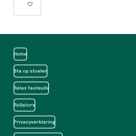
In winkelwagen
Home
Sta op stoelen
Relax fauteuils
Rollators
Privacyverklaring