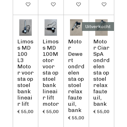
In winkelwagen
In winkelwagen
In winkelwagen
In winkelwage
Uitverkocht
Limos
Limos
Moto
Moto
s MD
s MD
r
r Ciar
100
100M
Dewe
SpA
L3
otor
rt
ondrd
Moto
voor
ondrd
elen
r voor
sta op
elen
sta op
sta op
stoel
sta op
stoel
stoel
bank
stoel
relax
bank
lineai
relax
faute
lineai
r lift
faute
uil,
r lift
motor
uil,
bank
bank
€ 55,00
€ 55,00
€ 55,00
€ 55,00