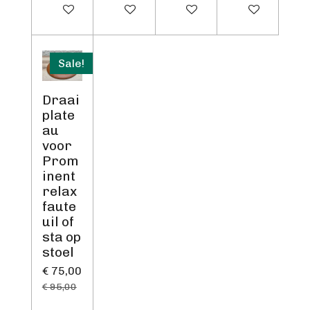
In winkelwagen
In winkelwagen
In winkelwagen
In winkelwage
Sale!
Draai
plate
au
voor
Prom
inent
relax
faute
uil of
sta op
stoel
€ 75,00
€ 95,00