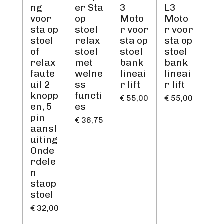
ng
er Sta
3
L3
voor
op
Moto
Moto
sta op
stoel
r voor
r voor
stoel
relax
sta op
sta op
of
stoel
stoel
stoel
relax
met
bank
bank
faute
welne
lineai
lineai
uil 2
ss
r lift
r lift
knopp
functi
€ 55,00
€ 55,00
en, 5
es
pin
€ 36,75
aansl
uiting
Onde
rdele
n
staop
stoel
€ 32,00