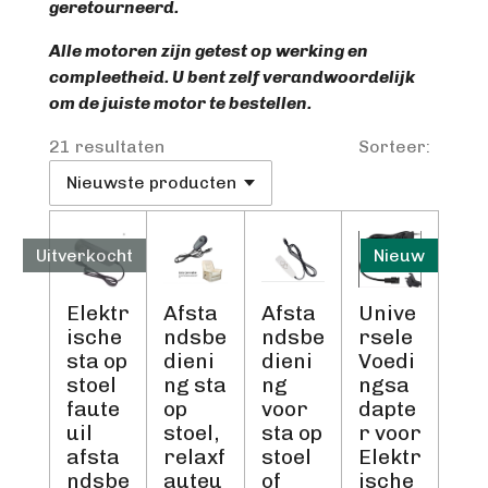
geretourneerd.
Alle motoren zijn getest op werking en
compleetheid. U bent zelf verandwoordelijk
om de juiste motor te bestellen.
21 resultaten
Sorteer:
Uitverkocht
Nieuw
Elektr
Afsta
Afsta
Unive
ische
ndsbe
ndsbe
rsele
sta op
dieni
dieni
Voedi
stoel
ng sta
ng
ngsa
faute
op
voor
dapte
uil
stoel,
sta op
r voor
afsta
relaxf
stoel
Elektr
ndsbe
auteu
of
ische