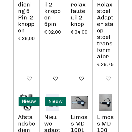
dieni
il 2
relax
Relax
ng 5
knopp
faute
stoel
Pin, 2
en
uil 2
Adapt
knopp
5pin
knop
er sta
en
op
€ 32,00
€ 34,00
stoel
€ 36,00
trans
form
ator
€ 29,75
Houd mij op de hoogte
In winkelwagen
In winkelwagen
Houd mij op d
Nieuw
Nieuw
Afsta
Nieu
Limos
Limos
ndsbe
we
s MD
s MD
dieni
adapt
100L
100