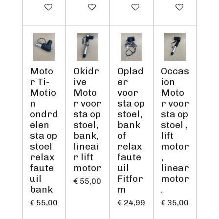
In winkelwagen
In winkelwagen
In winkelwagen
Houd mij op d
Moto
Okidr
Oplad
Occas
r Ti-
ive
er
ion
Motio
Moto
voor
Moto
n
r voor
sta op
r voor
ondrd
sta op
stoel,
sta op
elen
stoel,
bank
stoel ,
sta op
bank,
of
lift
stoel
lineai
relax
motor
relax
r lift
faute
,
faute
motor
uil
linear
uil
Fitfor
motor
€ 55,00
bank
m
.
€ 55,00
€ 24,99
€ 35,00