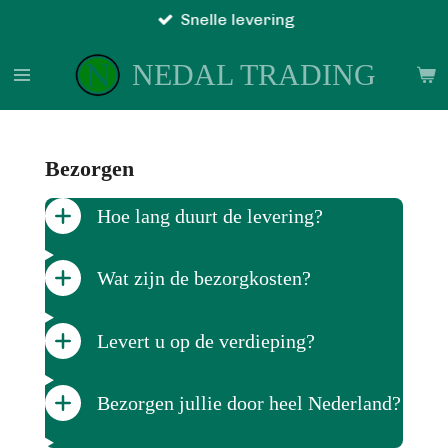
Snelle levering
Ga
direct
NEDAL TRADING
naar
de
hoofdinhoud
Bezorgen
Hoe lang duurt de levering?
Wat zijn de bezorgkosten?
Levert u op de verdieping?
Bezorgen jullie door heel Nederland?