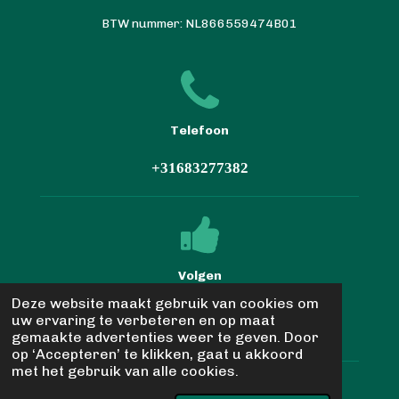
BTW nummer: NL866559474B01
Telefoon
+31683277382
Volgen
Deze website maakt gebruik van cookies om
uw ervaring te verbeteren en op maat
F
W
gemaakte advertenties weer te geven. Door
a
h
op ‘Accepteren’ te klikken, gaat u akkoord
c
a
met het gebruik van alle cookies.
© 2024 - 2026 Nedal Trading
e
t