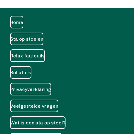
Home
Sta op stoelen
Relax fauteuils
Rollators
Privacyverklaring
Veelgestelde vragen
Wat is een sta op stoel?