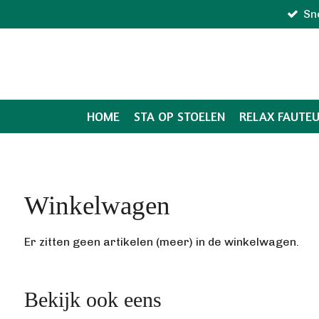
Sn
Ga
direct
naar
de
hoofdinhoud
HOME
STA OP STOELEN
RELAX FAUTEU
Winkelwagen
Er zitten geen artikelen (meer) in de winkelwagen.
Bekijk ook eens