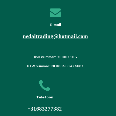
E-mail
nedaltrading@hotmail.com
KvK nummer: : 93881185
BTW nummer: NL866559474B01
Telefoon
+31683277382