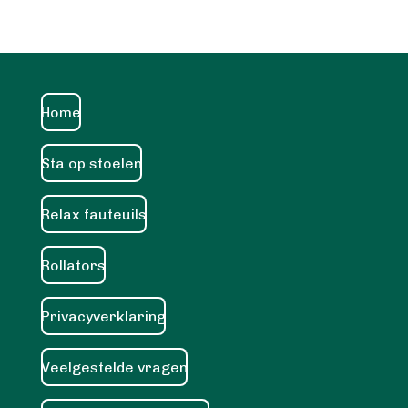
Home
Sta op stoelen
Relax fauteuils
Rollators
Privacyverklaring
Veelgestelde vragen