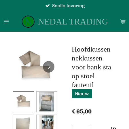
Snelle levering
Ga
direct
NEDAL TRADING
naar
de
hoofdinhoud
Hoofdkussen
nekkussen
voor bank sta
op stoel
fauteuil
Nieuw
€ 65,00
In