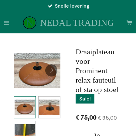
Snelle levering
Ga
direct
NEDAL TRADING
naar
de
hoofdinhoud
Draaiplateau
voor
Prominent
relax fauteuil
of sta op stoel
Sale!
€ 75,00
€ 95,00
In