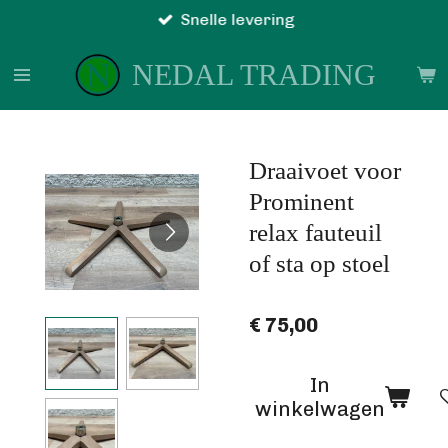
Snelle levering
Ga
direct
NEDAL TRADING
naar
de
hoofdinhoud
Draaivoet voor
Prominent
relax fauteuil
of sta op stoel
€ 75,00
In
winkelwagen