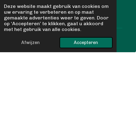
De Schelp 2
Deze website maakt gebruik van cookies om
uw ervaring te verbeteren en op maat
gemaakte advertenties weer te geven. Door
9351NV Leek
op ‘Accepteren’ te klikken, gaat u akkoord
met het gebruik van alle cookies.
Openingstijden:
Afwijzen
Accepteren
Woensdag 10:00 - 14:00
Zaterdag 10:00 - 16:00
Andere dagen en tijden wij zijn open op afspraak
E-mail
nedaltrading@hotmail.com