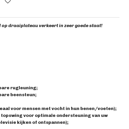
 op draaiplateau verkeert in zeer goede staat!
bare rugleuning;
lbare beensteun;
deaal voor mensen met vocht in hun benen/voeten);
e topswing voor optimale ondersteuning van uw
televisie kijken of ontspannen);