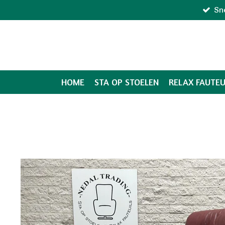
Sn
Ga
direct
naar
de
hoofdinhoud
HOME
STA OP STOELEN
RELAX FAUTEU