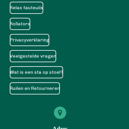
Relax fauteuils
Rollators
Privacyverklaring
Veelgestelde vragen
Wat is een sta op stoel?
Ruilen en Retourneren
Adres