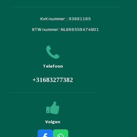
KvK nummer: : 93881185
BTW nummer: NL866559474B01
Telefoon
+31683277382
Volgen