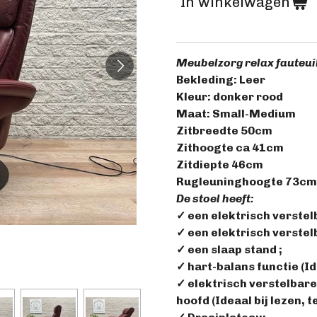
In winkelwagen
Meubelzorg relax fauteuil
Bekleding: Leer
Kleur: donker rood
Maat: Small-Medium
Zitbreedte 50cm
Zithoogte ca 41cm
Zitdiepte 46cm
Rugleuninghoogte 73cm
De stoel heeft:
✓ een elektrisch verstel
✓ een elektrisch verste
✓ een slaap stand ;
✓ hart-balans functie (I
✓ elektrisch verstelbar
hoofd (Ideaal bij lezen, 