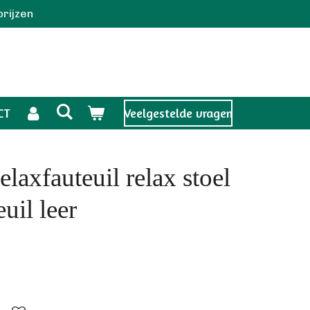
prijzen
CT
Veelgestelde vragen
laxfauteuil relax stoel
uil leer