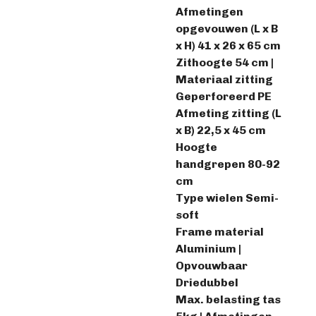
Afmetingen
opgevouwen (L x B
x H) 41 x 26 x 65 cm
Zithoogte 54 cm |
Materiaal zitting
Geperforeerd PE
Afmeting zitting (L
x B) 22,5 x 45 cm
Hoogte
handgrepen 80-92
cm
Type wielen Semi-
soft
Frame material
Aluminium |
Opvouwbaar
Driedubbel
Max. belasting tas