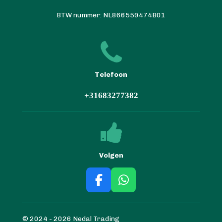
BTW nummer: NL866559474B01
Telefoon
+31683277382
Volgen
F
W
a
h
c
a
© 2024 - 2026 Nedal Trading
e
t