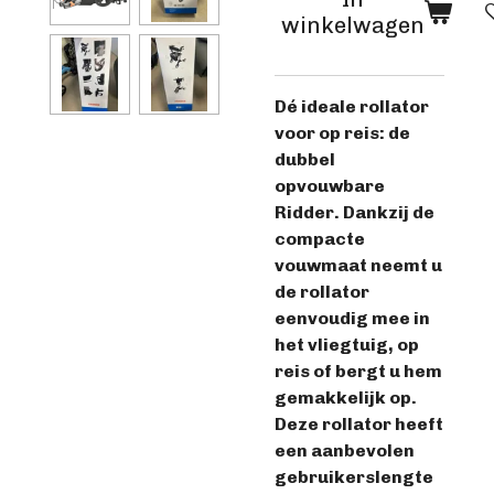
winkelwagen
Dé ideale rollator
voor op reis: de
dubbel
opvouwbare
Ridder. Dankzij de
compacte
vouwmaat neemt u
de rollator
eenvoudig mee in
het vliegtuig, op
reis of bergt u hem
gemakkelijk op.
Deze rollator heeft
een aanbevolen
gebruikerslengte