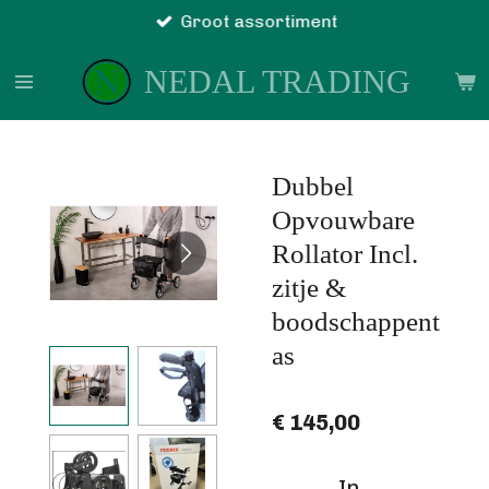
Groot assortiment
Ga
direct
NEDAL TRADING
naar
de
hoofdinhoud
Dubbel
Opvouwbare
Rollator Incl.
zitje &
boodschappent
as
€ 145,00
In