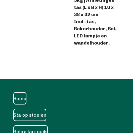
5kg | Afmetingen
tas (L x B x H) 10 x
38 x 32 cm
Incl : tas,
Bekerhouder, Bel,
LED lampje en
wandelhouder.
Home
Sta op stoelen
Relax fauteuils